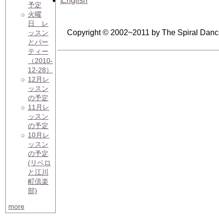
English
予定
火曜
日 レ
Copyright © 2002~2011 by The Spiral Dan
ッスン
とパー
ティー
（2010-
12-28）
12月レ
ッスン
の予定
11月レ
ッスン
の予定
10月レ
ッスン
の予定
(リベロ
と江川
町倶楽
部)
more