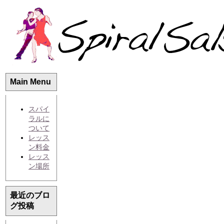
Main Menu
スパイ
ラルに
ついて
レッス
ン料金
レッス
ン場所
最近のブロ
グ投稿