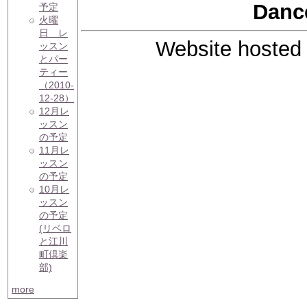
Danc
予定
火曜
日 レ
Website hosted
ッスン
とパー
ティー
（2010-
12-28）
12月レ
ッスン
の予定
11月レ
ッスン
の予定
10月レ
ッスン
の予定
(リベロ
と江川
町倶楽
部)
more