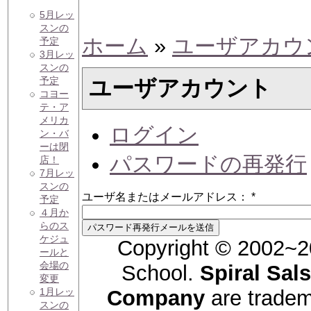
5月レッ
スンの
ホーム
»
ユーザアカウ
予定
3月レッ
スンの
予定
ユーザアカウント
コヨー
テ・ア
メリカ
ログイン
ン・バ
ーは閉
パスワードの再発行
店！
7月レッ
スンの
ユーザ名またはメールアドレス：
*
予定
４月か
らのス
ケジュ
Copyright © 2002~2
ールと
会場の
School.
Spiral Sal
変更
1月レッ
Company
are trade
スンの