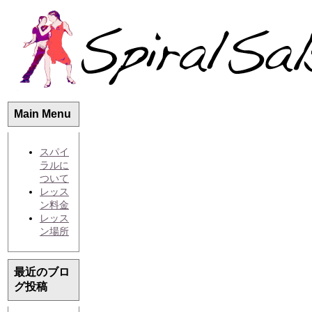
Main Menu
スパイ
ラルに
ついて
レッス
ン料金
レッス
ン場所
最近のブロ
グ投稿