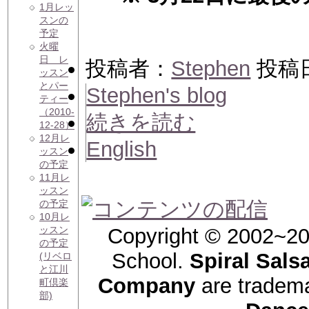
1月レッ
スンの
予定
火曜
日 レ
投稿者：
Stephen
投稿日時
ッスン
とパー
Stephen's blog
ティー
（2010-
続きを読む
12-28）
12月レ
English
ッスン
の予定
11月レ
ッスン
の予定
10月レ
ッスン
Copyright © 2002~20
の予定
School.
Spiral Sals
(リベロ
と江川
Company
are tradem
町倶楽
部)