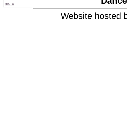
Dance
more
Website hosted 