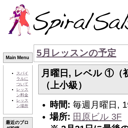
5月レッスンの予定
Main Menu
月曜日, レベル ①
スパイ
ラルに
（上小級）
ついて
レッス
ン料金
レッス
時間:
毎週月曜日, 19:
ン場所
場所:
田原ビル 3F
最近のブロ